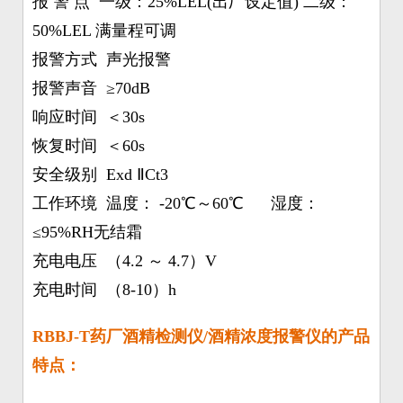
报 警 点 一级：25%LEL(出厂设定值) 二级：
50%LEL 满量程可调
报警方式 声光报警
报警声音 ≥70dB
响应时间 ＜30s
恢复时间 ＜60s
安全级别 Exd ⅡCt3
工作环境 温度： -20℃～60℃ 湿度：
≤95%RH无结霜
充电电压 （4.2 ～ 4.7）V
充电时间 （8-10）h
RBBJ-T药厂酒精检测仪/酒精浓度报警仪的产品
特点：