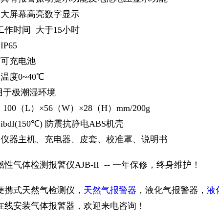
 大屏幕高亮数字显示
工作时间 大于15小时
P65
6V可充电池
温度0~40℃
用于极潮湿环境
100（L）×56（W）×28（H）mm/200g
bdI(150℃) 防震抗静电ABS机壳
 仪器主机、充电器、皮套、校准罩、说明书
性气体检测报警仪AJB-II -- 一年保修，终身维护！
便携式天然气检测仪，
天然气报警器
，液化气报警器，
液
在线安装气体报警器，欢迎来电咨询！