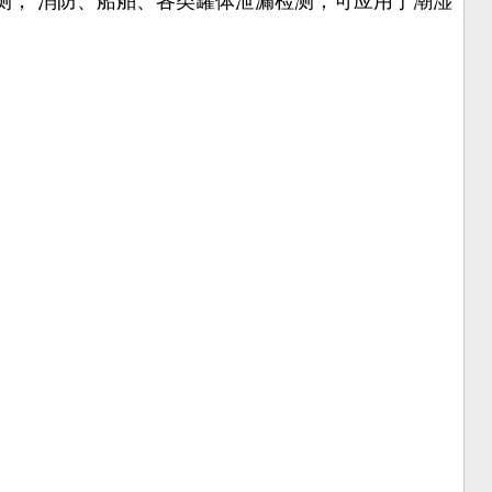
测； 消防、船舶、各类罐体泄漏检测；可应用于潮湿