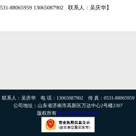
31-88065959 13065087902 联系人：吴庆华】
联系人：吴庆华 电 话：13065087902 传 真：0531-88065959
公司地址：山东省济南市高新区万达中心2号楼2307
版权所有
鲁ICP备11007519号