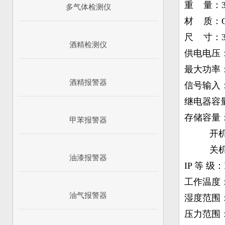
重 量：3
多气体检测仪
材 质：Q2
尺 寸：32
酒精检测仪
供电电压：A
最大功率：
酒精报警器
信号输入：
继电器容量：
存储容量：
甲苯报警器
开机记
关机记
油漆报警器
IP 等 级：
工作温度：
油气报警器
湿度范围：
压力范围：8