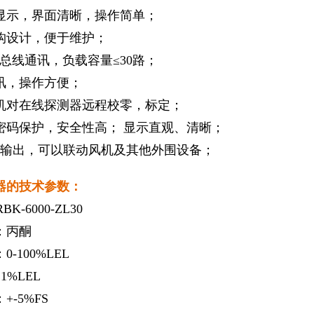
晶显示，界面清晰，操作简单；
构设计，便于维护；
 两总线通讯，负载容量≤30路；
讯，操作方便；
机对在线探测器远程校零，标定；
密码保护，安全性高； 显示直观、清晰；
量输出，可以联动风机及其他外围设备；
器的技术参数：
K-6000-ZL30
：丙酮
-100%LEL
1%LEL
+-5%FS