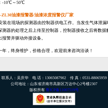
-10℃～50℃
000-ZL30油漆报警器/油漆浓度报警仪厂家
装在现场的探测器由控制器供电工作。当发生气体泄漏
探测器的处理之后上传至控制器，控制器接收之后将数据
出报警并驱动外接设备。
一年，终身维护，价格合理，欢迎前来咨询洽谈！
联系人：吴庆华 电 话：13065087902 传 真：0531-88065959
公司地址：山东省济南市高新区万达中心2号楼2307
版权所有
鲁ICP备11007519号