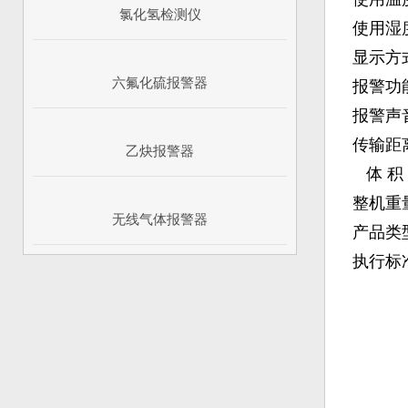
氯化氢检测仪
使用湿度
显示方式
六氟化硫报警器
报警功能
报警声音
传输距离：
乙炔报警器
体 积：30
整机重量
无线气体报警器
产品类型
执行标准：《