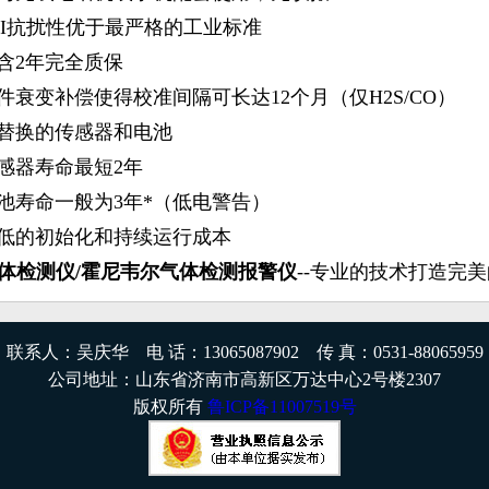
FI抗扰性优于最严格的工业标准
包含2年完全质保
件衰变补偿使得校准间隔可长达12个月（仅H2S/CO）
可替换的传感器和电池
传感器寿命最短2年
电池寿命一般为3年*（低电警告）
最低的初始化和持续运行成本
气体检测仪/霍尼韦尔气体检测报警仪
--专业的技术打造完
联系人：吴庆华 电 话：13065087902 传 真：0531-88065959
公司地址：山东省济南市高新区万达中心2号楼2307
版权所有
鲁ICP备11007519号