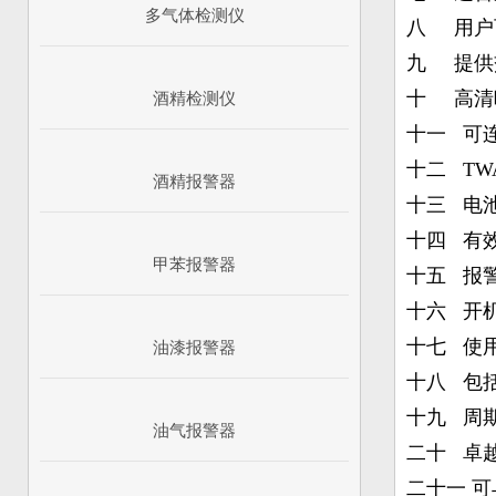
多气体检测仪
八 用户
九 提供
十 高清
酒精检测仪
十一 可
十二 TW
酒精报警器
十三 电
十四 有
甲苯报警器
十五 报
十六 开
十七 使用
油漆报警器
十八 包括
十九 周
油气报警器
二十 卓越的
二十一 