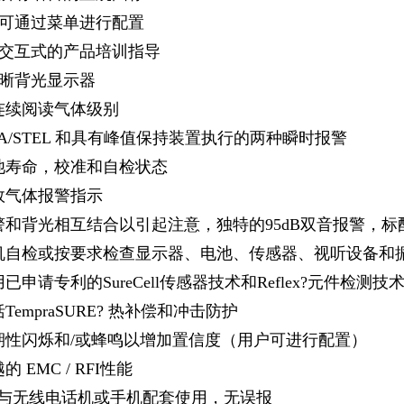
可通过菜单进行配置
交互式的产品培训指导
晰背光显示器
连续阅读气体级别
A/STEL 和具有峰值保持装置执行的两种瞬时报警
池寿命，校准和自检状态
效气体报警指示
警和背光相互结合以引起注意，独特的95dB双音报警，
机自检或按要求检查显示器、电池、传感器、视听设备和
已申请专利的SureCell传感器技术和Reflex?元件检测技
TempraSURE? 热补偿和冲击防护
期性闪烁和/或蜂鸣以增加置信度（用户可进行配置）
 EMC / RFI性能
可与无线电话机或手机配套使用，无误报