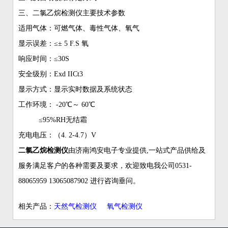
三、二氯乙烷检测仪主要技术参数
适用气体：可燃气体、毒性气体、氧气
显示误差：≤± 5 F.S 氧
响应时间：≤30S
安全级别：Exd IICt3
显示方式：显示实时数据及系统状态
工作环境： -20℃～ 60℃
≤95%RH无结霜
充电电压：（4. 2-4.7）V
二氯乙烷检测仪
由济南鸿安电子专业提供,一站式产品供给及
服务满足客户的各种需要及要求，欢迎致电我公司0531-
88065959 13065087902 进行咨询垂问。
相关产品：
天然气检测仪
氧气检测仪