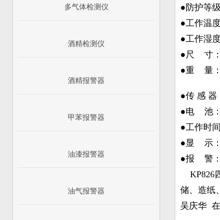
●防护等级：
多气体检测仪
●工作温度：
●工作湿度：
酒精检测仪
●尺 寸：1
●重 量：
酒精报警器
●传 感 
●电 池：
甲苯报警器
●工作时间
●显 示
油漆报警器
●报 警
KP826
储、造纸、
油气报警器
吴庆华 在线