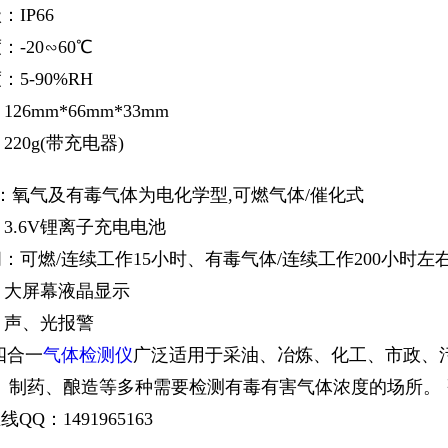
IP66
-20∽60℃
5-90%RH
26mm*66mm*33mm
220g(带充电器)
器：氧气及有毒气体为电化学型,可燃气体/催化式
3.6V锂离子充电电池
：可燃/连续工作15小时、有毒气体/连续工作200小时左
：大屏幕液晶显示
：声、光报警
四合一
气体检测仪
广泛适用于采油、冶炼、化工、市政、
制药、酿造等多种需要检测有毒有害气体浓度的场所。 咨询电话：05
QQ：1491965163