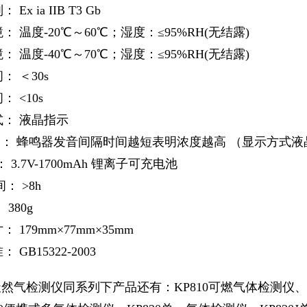
Ex ia IIB T3 Gb
： 温度-20℃～60℃；湿度：≤95%RH(无结露)
： 温度-40℃～70℃；湿度：≤95%RH(无结露)
： ＜30s
 <10s
式： 液晶指示
 点： 蜂鸣器发音间隔时间越短表明浓度越高 （显示方式
3.7V-1700mAh 锂离子可充电池
： >8h
380g
 179mm×77mm×35mm
 GB15322-2003
天然气检测仪同系列下产品还有：KP810可燃气体检测仪、K