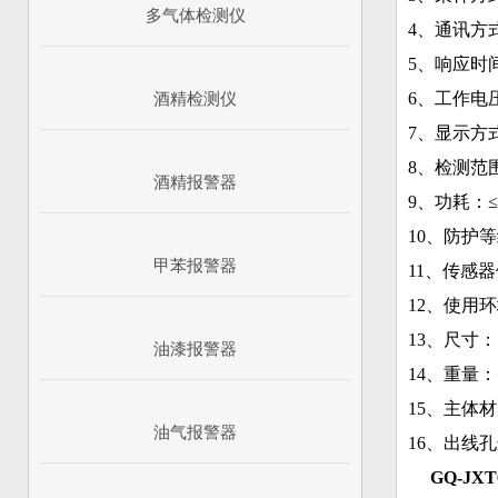
多气体检测仪
4、通讯方式
5、响应时间
6、工作电压
酒精检测仪
7、显示方
8、检测范围：
酒精报警器
9、功耗：≤1
10、防护等
甲苯报警器
11、传感
12、使用环
13、尺寸：7
油漆报警器
14、重量：
15、主体
油气报警器
16、出线孔
GQ-JX