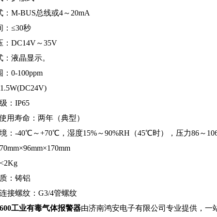
：M-BUS总线或4～20mA
：≤30秒
：DC14V～35V
式：液晶显示。
0-100ppm
.5W(DC24V)
级：IP65
器使用寿命：两年（典型）
境：-40℃～+70℃，湿度15%～90%RH（45℃时），压力86～106
0mm×96mm×170mm
<2Kg
材质：铸铝
连接螺纹：G3/4管螺纹
T600工业有毒气体报警器
由济南鸿安电子有限公司专业提供，一