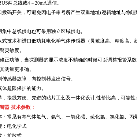
BUS两总线或4～20mA通信。
口拨码开关，可避免因电子串号所产生双重地址(逻辑地址与物理
用集中总线供电也可采用独立区域供电。
入式技术和进口低功耗电化学气体传感器（灵敏度高、精度高、
警灵敏度。
系数修正功能，当探测器的显示浓度不精确的时候可以调整报警系
其测量更准确。
别传感器故障，向控制器发出信号。
气体超限保护的能力。
单，接线方便。先进的贴片工艺及一体化设计,性价比高，可靠性
警器-技术参数：
体：常见有毒气体氯气、氨气、一氧化碳、硫化氢、氯化氢、丙
理：电化学式
式：扩散式