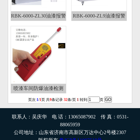
RBK-6000-ZL30油漆报警
RBK-6000-ZL9油漆报警
器/油漆浓度报警仪
器,油漆探测器,油漆浓度
检测仪
喷漆车间防爆油漆检测
仪、油漆浓度超标报警仪
页次:
1
/
1
页 共
9
条记录
32
条/页
1
转到:
页
AR8800A
联系人：吴庆华 电 话：13065087902 传 真：0531-
88065959
公司地址：山东省济南市高新区万达中心2号楼2307